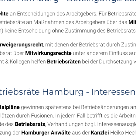
chte
an Entscheidungen des Arbeitgebers. Für Betriebsräte
 Betriebsräte an Maßnahmen des Arbeitgebers über das
Mi
n) keine Entscheidung ohne Zustimmung des Betriebsrats 
rweigerungsrecht
, mit denen der Betriebsrat durch Z
ebsrat über
Mitwirkungsrechte
unter anderem Einfluss au
t & Kollegen helfen
Betriebsräten
bei der Durchsetzung v
triebsräte Hamburg - Interessen
ialpläne
gewinnen spätestens bei Betriebsänderungen an
lätzen durch Fusionen. In jedem Fall betrifft es die Arbe
nde des
Betriebsrats
, Verhandlungen bzgl. Interessenausgl
tzung der
Hamburger Anwälte
aus der
Kanzlei
Heiko Hech